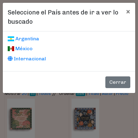
×
Seleccione el País antes de ir a ver lo
buscado
Libros encontrados
Argentina
México
Parámetros
Internacional
- Autor:
Calveiro, Inés María
Cerrar
//
Mostrar
20
|
|
Todos
Ordenar
|
Título
|
Autor
|
Precio
50
ISBN