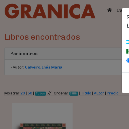
(curren
Catá
Libros encontrados
Parámetros
- Autor:
Calveiro, Inés María
//
Mostrar
20
|
50
|
Ordenar
|
Título
|
Autor
|
Precio
Todos
ISBN