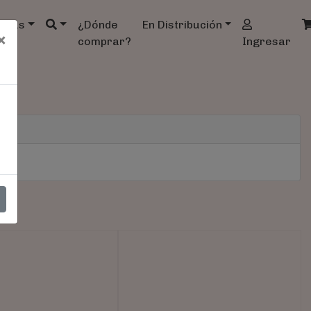
ndas
¿Dónde
En Distribución
×
comprar?
Ingresar