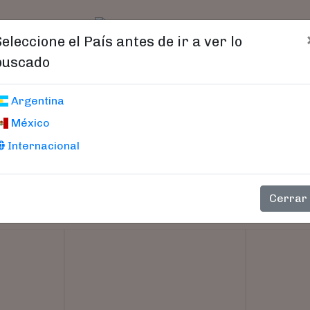
t)
logo
Catálogo
Age
Seleccione el País antes de ir a ver lo
buscado
Argentina
México
Internacional
Cerrar