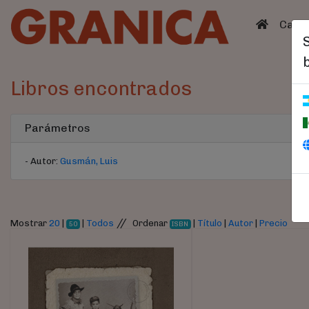
(curren
Catá
Libros encontrados
Parámetros
- Autor:
Gusmán, Luis
//
Mostrar
20
|
|
Todos
Ordenar
|
Título
|
Autor
|
Precio
50
ISBN