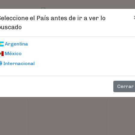
t)
logo
Catálogo
Age
Seleccione el País antes de ir a ver lo
buscado
Argentina
México
Internacional
Cerrar