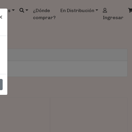
ndas
¿Dónde
En Distribución
×
comprar?
Ingresar