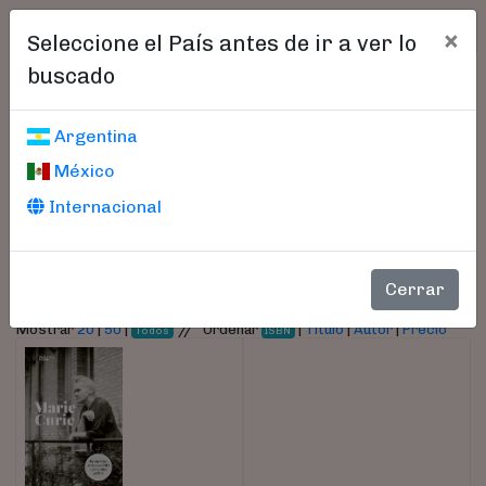
×
Seleccione el País antes de ir a ver lo
buscado
Libros encontrados
Argentina
México
Parámetros
Internacional
- Autor:
Dry, Sarah
Cerrar
//
Mostrar
20
|
50
|
Ordenar
|
Título
|
Autor
|
Precio
Todos
ISBN