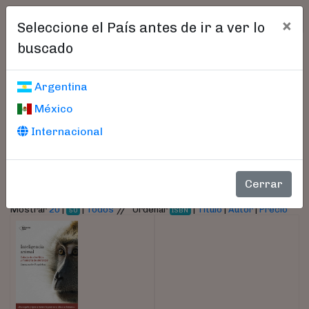
×
Seleccione el País antes de ir a ver lo
buscado
Libros encontrados
Argentina
México
Parámetros
Internacional
- Autor:
Pouydebat,Emmanuelle
Cerrar
//
Mostrar
20
|
|
Todos
Ordenar
|
Título
|
Autor
|
Precio
50
ISBN