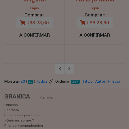
Lapin
Lapin
Comprar
Comprar
U$S 28,60
U$S 28,80
A CONFIRMAR
A CONFIRMAR
//
Mostrar
20
|
|
Todos
Ordenar
|
Título
|
Autor
|
Precio
50
ISBN
GRANICA
Cambiar
Oficinas
Contacto
Políticas de privacidad
¿Quiénes somos?
Prensa y comunicación