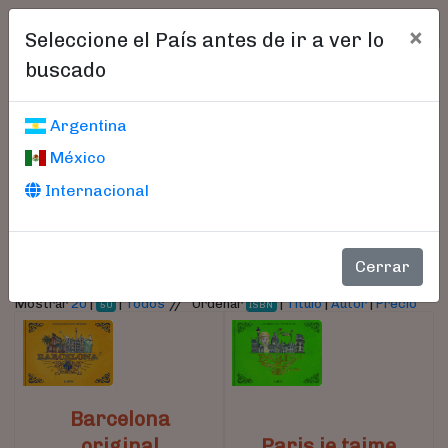
×
Seleccione el País antes de ir a ver lo
buscado
Libros encontrados
Argentina
México
Parámetros
Internacional
- Autor:
Lapin
Cerrar
//
Mostrar
20
|
|
Todos
Ordenar
|
Título
|
Autor
|
Precio
50
ISBN
Barcelona
original
Paris je taime