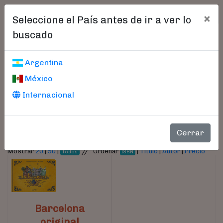
×
Seleccione el País antes de ir a ver lo
buscado
Libros encontrados
Argentina
México
Parámetros
Internacional
- Autor:
Lapin
Cerrar
//
Mostrar
20
|
50
|
Ordenar
|
Título
|
Autor
|
Precio
Todos
ISBN
Barcelona
original