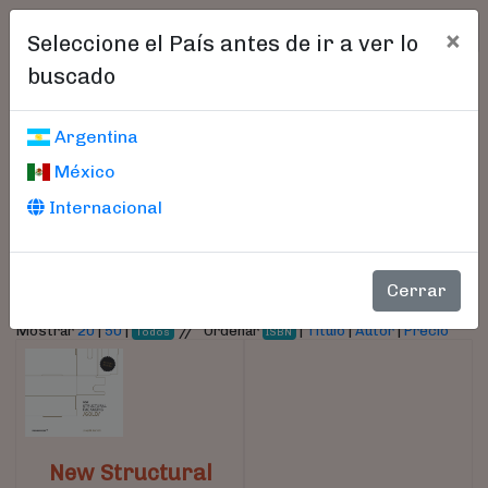
×
Seleccione el País antes de ir a ver lo
buscado
Libros encontrados
Argentina
México
Parámetros
Internacional
- Autor:
Garrofé, M. Josep
Cerrar
//
Mostrar
20
|
50
|
Ordenar
|
Título
|
Autor
|
Precio
Todos
ISBN
New Structural