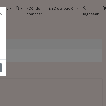
ndas
¿Dónde
En Distribución
×
comprar?
Ingresar