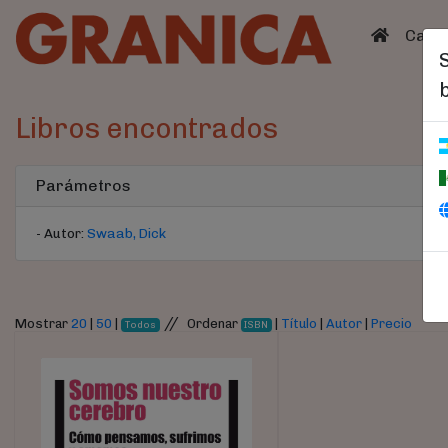
(curren
Catá
Libros encontrados
Parámetros
- Autor:
Swaab, Dick
//
Mostrar
20
|
50
|
Ordenar
|
Título
|
Autor
|
Precio
Todos
ISBN