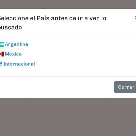
t)
logo
Catálogo
Age
Seleccione el País antes de ir a ver lo
buscado
Argentina
México
Internacional
Cerrar