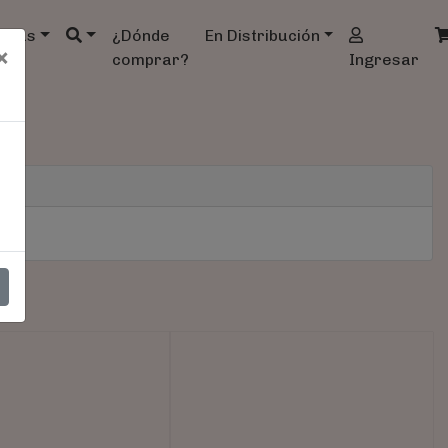
ndas
¿Dónde
En Distribución
×
comprar?
Ingresar