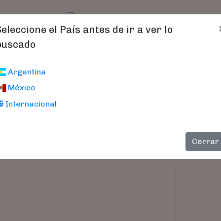
t)
logo
Catálogo
Age
Seleccione el País antes de ir a ver lo
buscado
Argentina
México
Internacional
Cerrar