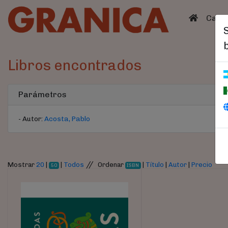
(curren
Catá
Libros encontrados
Parámetros
- Autor:
Acosta, Pablo
//
Mostrar
20
|
|
Todos
Ordenar
|
Título
|
Autor
|
Precio
50
ISBN