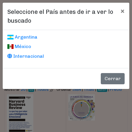
×
Seleccione el País antes de ir a ver lo
buscado
Libros encontrados
Argentina
México
Parámetros
Internacional
- Autor:
VV,AA
Cerrar
//
Mostrar
20
|
|
Todos
Ordenar
ISBN
|
Título
|
|
Precio
50
Autor