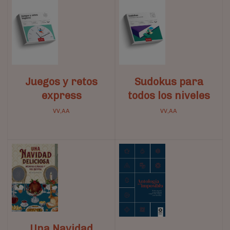
Juegos y retos
Sudokus para
express
todos los niveles
VV,AA
VV,AA
Una Navidad