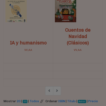
Cuentos de
Navidad
IA y humanismo
(Clásicos)
VV,AA
VV,AA
//
Mostrar
20
|
|
Todos
Ordenar
ISBN
|
Título
|
|
Precio
50
Autor