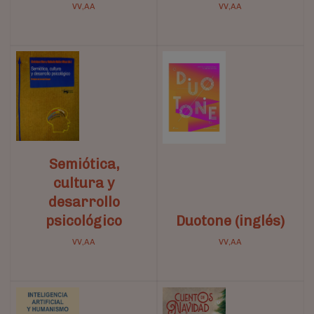
VV,AA
VV,AA
Semiótica,
cultura y
desarrollo
psicológico
Duotone (inglés)
VV,AA
VV,AA