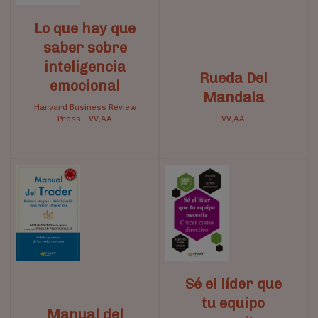
Lo que hay que
saber sobre
inteligencia
Rueda Del
emocional
Mandala
Harvard Business Review
Press
-
VV,AA
VV,AA
Sé el líder que
tu equipo
Manual del