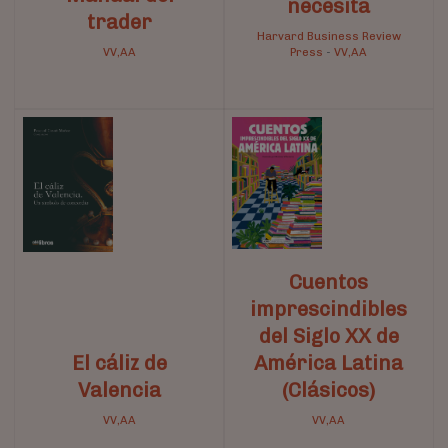
necesita
trader
Harvard Business Review
VV,AA
Press
-
VV,AA
Cuentos
imprescindibles
del Siglo XX de
El cáliz de
América Latina
Valencia
(Clásicos)
VV,AA
VV,AA