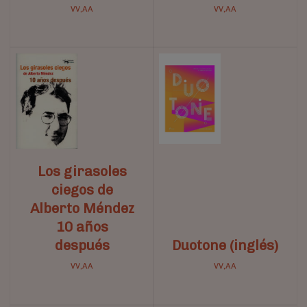
VV,AA
VV,AA
Los girasoles
ciegos de
Alberto Méndez
10 años
después
Duotone (inglés)
VV,AA
VV,AA