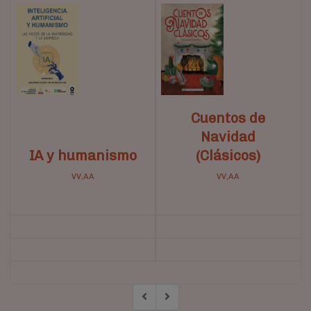
Cuentos de
Navidad
IA y humanismo
(Clásicos)
VV,AA
VV,AA