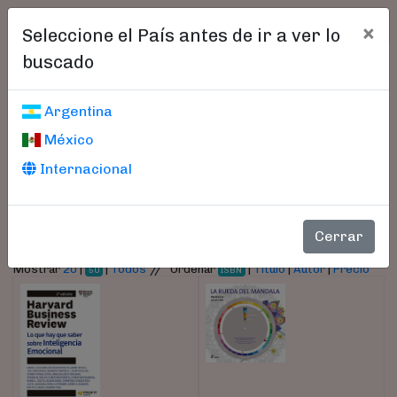
×
Seleccione el País antes de ir a ver lo
buscado
Libros encontrados
Argentina
México
Parámetros
Internacional
- Autor:
VV,AA
Cerrar
//
Mostrar
20
|
|
Todos
Ordenar
|
Título
|
Autor
|
Precio
50
ISBN