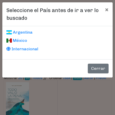
×
Seleccione el País antes de ir a ver lo
buscado
Libros encontrados
Argentina
México
Parámetros
Internacional
- Autor:
Tramezzani, María Laura
Cerrar
//
Mostrar
20
|
|
Todos
Ordenar
ISBN
|
|
Autor
|
Precio
50
Título