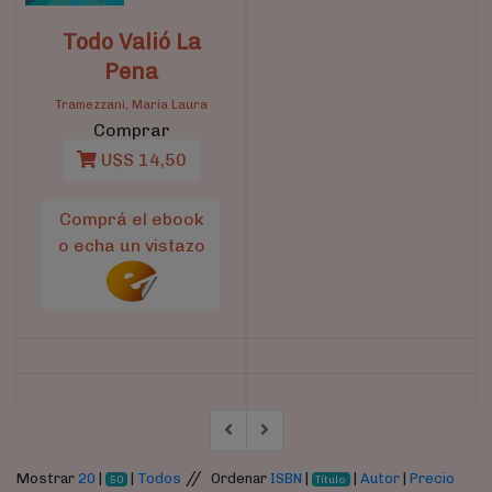
Todo Valió La
Pena
Tramezzani, María Laura
Comprar
U$S 14,50
Comprá el ebook
o echa un vistazo
//
Mostrar
20
|
|
Todos
Ordenar
ISBN
|
|
Autor
|
Precio
50
Título