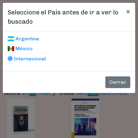
×
Seleccione el País antes de ir a ver lo
buscado
Libros encontrados
Argentina
México
Parámetros
Internacional
- Autor:
Hatum, Andrés
Cerrar
//
Mostrar
20
|
|
Todos
Ordenar
ISBN
|
|
Autor
|
Precio
50
Título