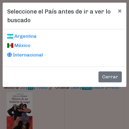
×
Seleccione el País antes de ir a ver lo
buscado
Libros encontrados
Argentina
México
Parámetros
Internacional
- Autor:
Stelian, Tanase
Cerrar
//
Mostrar
20
|
|
Todos
Ordenar
ISBN
|
|
Autor
|
Precio
50
Título