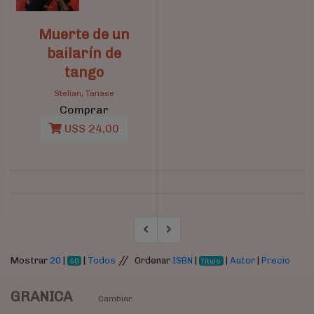
Muerte de un
bailarín de
tango
Stelian, Tanase
Comprar
U$S 24,00
//
Mostrar
20
|
|
Todos
Ordenar
ISBN
|
|
Autor
|
Precio
50
Título
GRANICA
Cambiar