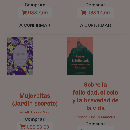
Comprar
Comprar
U$S 7,00
U$S 14,00
A CONFIRMAR
A CONFIRMAR
Sobre la
felicidad, el ocio
Mujercitas
y la brevedad de
(Jardín secreto)
la vida
Alcott, Louisa May
Séneca, Lucius Annaeus
Comprar
Comprar
U$S 56,00