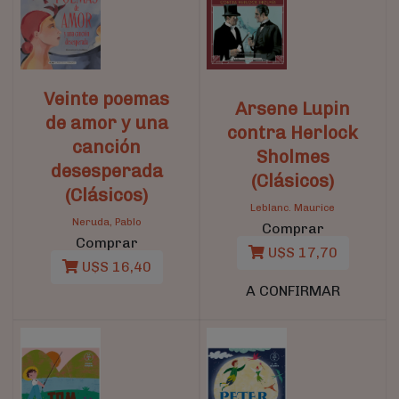
Veinte poemas
Arsene Lupin
de amor y una
contra Herlock
canción
Sholmes
desesperada
(Clásicos)
(Clásicos)
Leblanc. Maurice
Neruda, Pablo
Comprar
Comprar
U$S 17,70
U$S 16,40
A CONFIRMAR