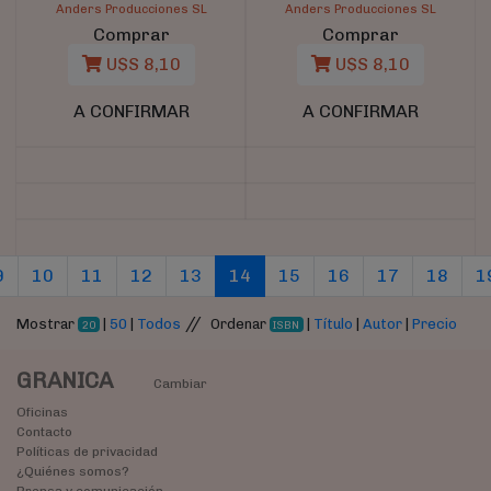
Anders Producciones SL
Anders Producciones SL
Comprar
Comprar
U$S 8,10
U$S 8,10
A CONFIRMAR
A CONFIRMAR
(current)
(current)
(current)
(current)
(curr
9
10
11
12
13
14
15
16
17
18
1
//
Mostrar
|
50
|
Todos
Ordenar
|
Título
|
Autor
|
Precio
20
ISBN
GRANICA
Cambiar
Oficinas
Contacto
Políticas de privacidad
¿Quiénes somos?
Prensa y comunicación