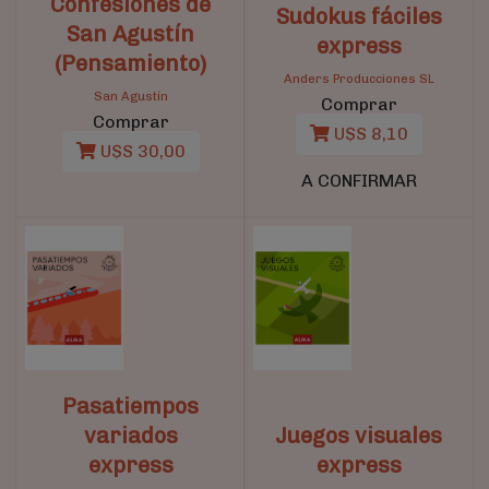
Confesiones de
Sudokus fáciles
San Agustín
express
(Pensamiento)
Anders Producciones SL
San Agustín
Comprar
Comprar
U$S 8,10
U$S 30,00
A CONFIRMAR
Pasatiempos
variados
Juegos visuales
express
express