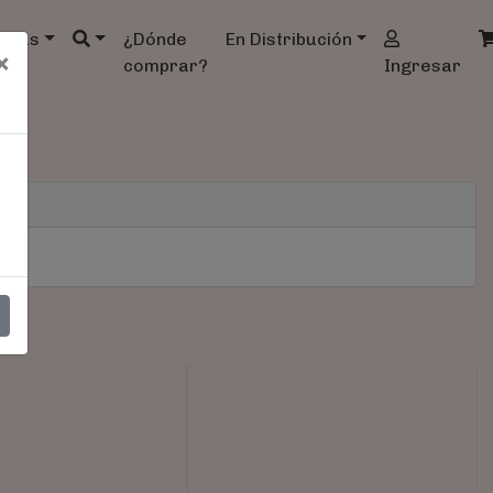
ndas
¿Dónde
En Distribución
×
comprar?
Ingresar