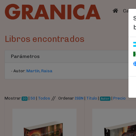
(curren
Catá
Libros encontrados
Parámetros
- Autor:
Martín, Raisa
//
Mostrar
|
50
|
Todos
Ordenar
ISBN
|
Título
|
|
Precio
20
Autor