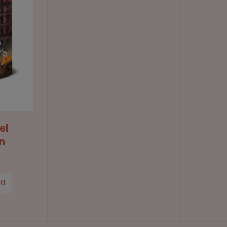
el
n
50