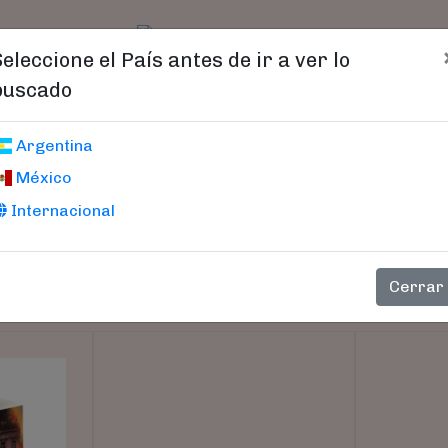
t)
logo
Catálogo
Age
Seleccione el País antes de ir a ver lo
buscado
Argentina
México
Internacional
Cerrar