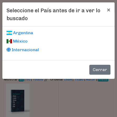
×
Seleccione el País antes de ir a ver lo
buscado
Libros encontrados
Argentina
México
Parámetros
Internacional
- Autor:
Fiorillo, Claudio
Cerrar
//
Mostrar
|
50
|
Todos
Ordenar
ISBN
|
Título
|
Autor
|
20
Precio