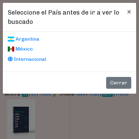
×
Seleccione el País antes de ir a ver lo
buscado
Libros encontrados
Argentina
México
Parámetros
Internacional
- Autor:
Fiorillo, Claudio
Cerrar
//
Mostrar
|
50
|
Todos
Ordenar
ISBN
|
Título
|
|
Precio
20
Autor