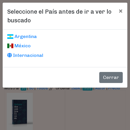
×
Seleccione el País antes de ir a ver lo
buscado
Libros encontrados
Argentina
México
Parámetros
Internacional
- Autor:
Fiorillo, Claudio
Cerrar
//
Mostrar
|
50
|
Todos
Ordenar
ISBN
|
|
Autor
|
Precio
20
Título