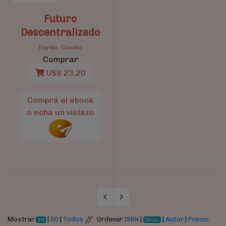
Futuro
Descentralizado
Fiorillo, Claudio
Comprar
U$S 23,20
Comprá el ebook
o echa un vistazo
//
Mostrar
|
50
|
Todos
Ordenar
ISBN
|
|
Autor
|
Precio
20
Título