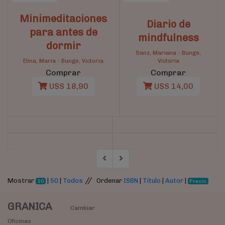
Minimeditaciones
Diario de
para antes de
mindfulness
dormir
Sanz, Mariana
-
Bunge,
Elina, Maria
-
Bunge, Victoria
Victoria
Comprar
Comprar
U$S 18,90
U$S 14,00
//
Mostrar
|
50
|
Todos
Ordenar
ISBN
|
Título
|
Autor
|
20
Precio
GRANICA
Cambiar
Oficinas