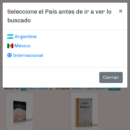
×
Seleccione el País antes de ir a ver lo
buscado
Libros encontrados
Argentina
México
Parámetros
Internacional
- Autor:
Bunge, Victoria
Cerrar
//
Mostrar
|
50
|
Todos
Ordenar
ISBN
|
Título
|
Autor
|
20
Precio