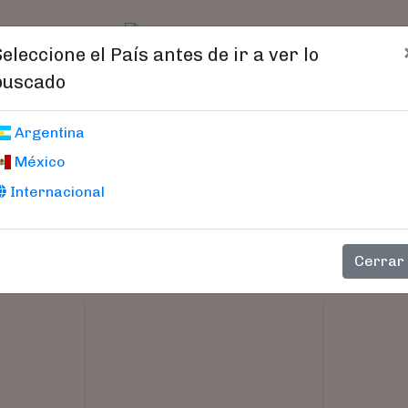
t)
logo
Catálogo
Age
Seleccione el País antes de ir a ver lo
buscado
Argentina
México
Internacional
Cerrar