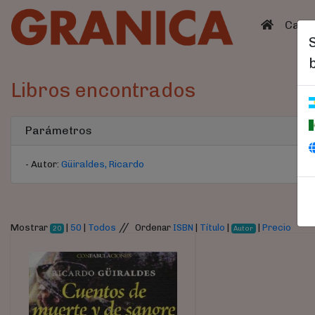
(curren
Catá
Libros encontrados
Parámetros
- Autor:
Güiraldes, Ricardo
//
Mostrar
|
50
|
Todos
Ordenar
ISBN
|
Título
|
|
Precio
20
Autor