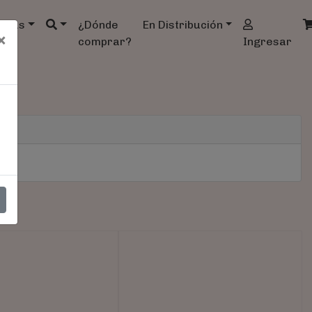
ndas
¿Dónde
En Distribución
×
comprar?
Ingresar