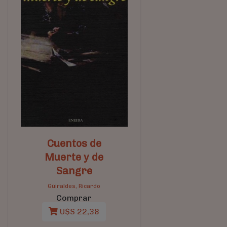
Cuentos de
Muerte y de
Sangre
Güiraldes, Ricardo
Comprar
U$S 22,38