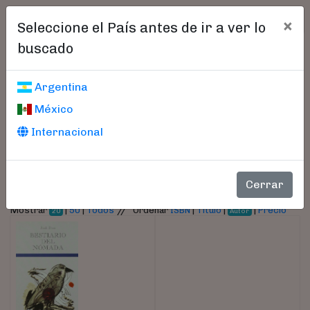
×
Seleccione el País antes de ir a ver lo
buscado
Libros encontrados
Argentina
México
Parámetros
Internacional
- Autor:
Doce, Jordi
Cerrar
//
Mostrar
|
50
|
Todos
Ordenar
ISBN
|
Título
|
|
Precio
20
Autor