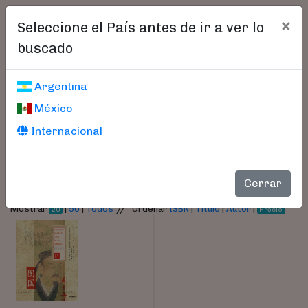
×
Seleccione el País antes de ir a ver lo
buscado
Libros encontrados
Argentina
México
Parámetros
Internacional
- Autor:
Cipiliano, Rodrigo
Cerrar
//
Mostrar
|
50
|
Todos
Ordenar
ISBN
|
Título
|
Autor
|
20
Precio