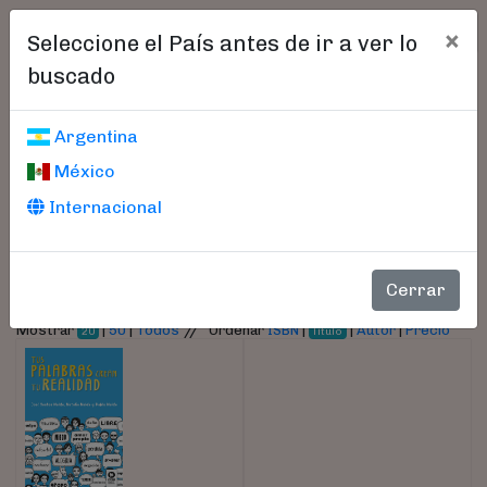
×
Seleccione el País antes de ir a ver lo
buscado
Libros encontrados
Argentina
México
Parámetros
Internacional
- Autor:
Nalda, Natalia
Cerrar
//
Mostrar
|
50
|
Todos
Ordenar
ISBN
|
|
Autor
|
Precio
20
Título