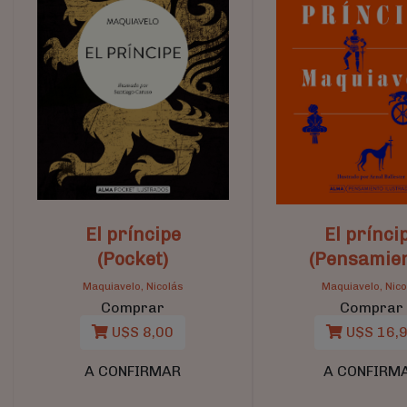
El príncipe
El prínci
(Pocket)
(Pensamien
Maquiavelo, Nicolás
Maquiavelo, Nico
Comprar
Comprar
U$S 8,00
U$S 16,
A CONFIRMAR
A CONFIRM