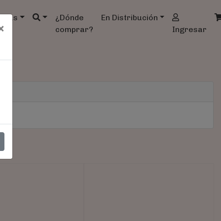
ndas
¿Dónde
En Distribución
×
comprar?
Ingresar