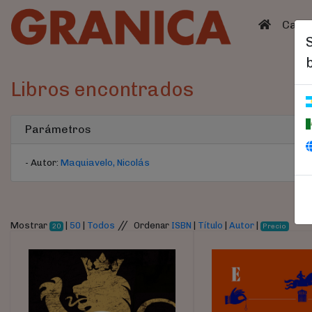
(curren
Catá
Libros encontrados
Parámetros
- Autor:
Maquiavelo, Nicolás
//
Mostrar
|
50
|
Todos
Ordenar
ISBN
|
Título
|
Autor
|
20
Precio