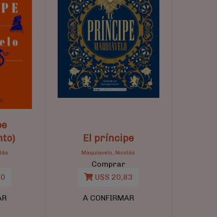
pe
to)
El príncipe
lás
Maquiavelo, Nicolás
Comprar
90
U$S 20,83
AR
A CONFIRMAR