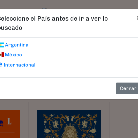
t)
logo
Catálogo
Age
Seleccione el País antes de ir a ver lo
buscado
Argentina
México
Internacional
Cerrar