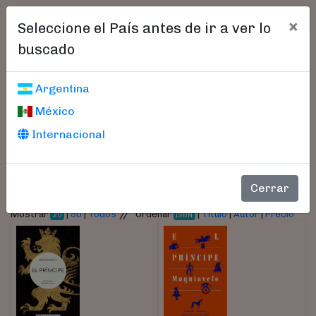
×
Seleccione el País antes de ir a ver lo
buscado
Libros encontrados
Argentina
México
Parámetros
Internacional
- Autor:
Maquiavelo, Nicolás
Cerrar
//
Mostrar
|
50
|
Todos
Ordenar
|
Título
|
Autor
|
Precio
20
ISBN