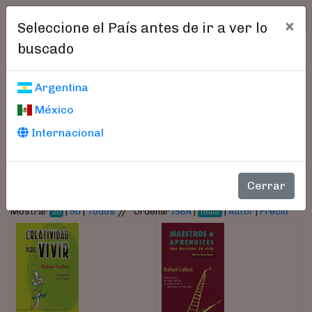
×
Seleccione el País antes de ir a ver lo
buscado
Libros encontrados
Argentina
México
Parámetros
Internacional
- Autor:
Calbet, Rafael
Cerrar
//
Mostrar
|
50
|
Todos
Ordenar
ISBN
|
|
Autor
|
Precio
20
Título