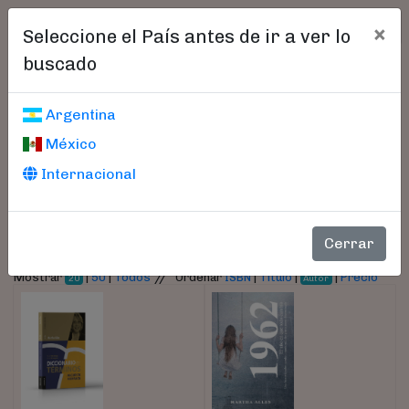
×
Seleccione el País antes de ir a ver lo
buscado
Libros encontrados
Argentina
México
Parámetros
Internacional
- Autor:
Alles, Martha
(current)
(current)
1
2
Cerrar
//
Mostrar
|
50
|
Todos
Ordenar
ISBN
|
Título
|
|
Precio
20
Autor