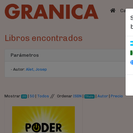
(curren
Catá
Libros encontrados
Parámetros
- Autor:
Alet, Josep
//
Mostrar
|
50
|
Todos
Ordenar
ISBN
|
|
Autor
|
Precio
20
Título