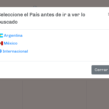
t)
logo
Catálogo
Age
Seleccione el País antes de ir a ver lo
buscado
Argentina
México
Internacional
Cerrar