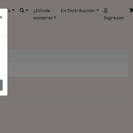
ndas
¿Dónde
En Distribución
×
comprar?
Ingresar