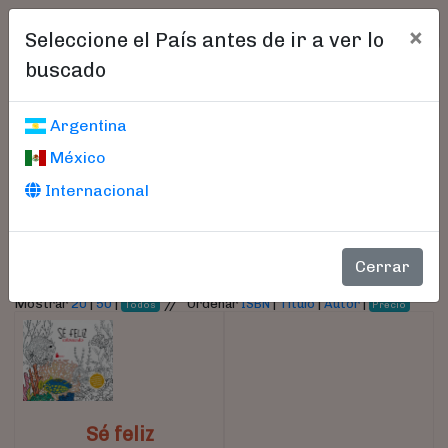
×
Seleccione el País antes de ir a ver lo
buscado
Libros encontrados
Argentina
México
Parámetros
Internacional
- Autor:
Ilustraciones
Cerrar
//
Mostrar
20
|
50
|
Ordenar
ISBN
|
Título
|
Autor
|
Todos
Precio
Sé feliz