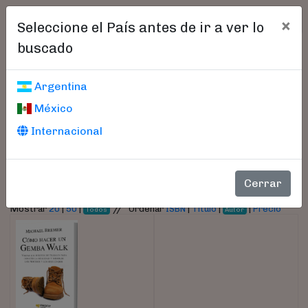
×
Seleccione el País antes de ir a ver lo
buscado
Libros encontrados
Argentina
México
Parámetros
Internacional
- Autor:
Bremer, Michael
Cerrar
//
Mostrar
20
|
50
|
Ordenar
ISBN
|
Título
|
|
Precio
Todos
Autor