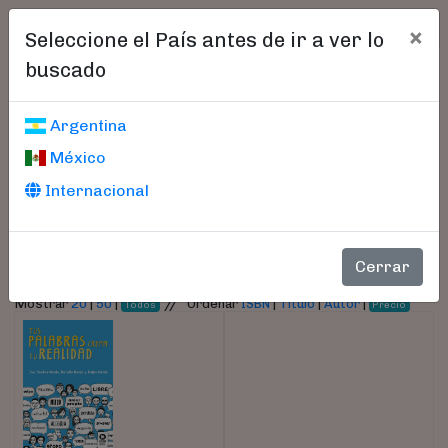
×
Seleccione el País antes de ir a ver lo
buscado
Libros encontrados
Argentina
México
Parámetros
Internacional
- Autor:
Nalda, Natalia
Cerrar
//
Mostrar
20
|
50
|
Ordenar
ISBN
|
Título
|
Autor
|
Todos
Precio