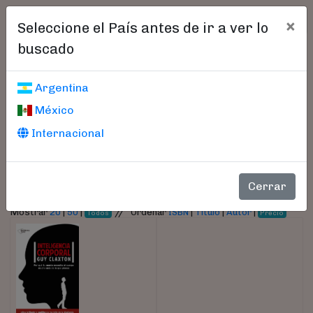
×
Seleccione el País antes de ir a ver lo
buscado
Libros encontrados
Argentina
México
Parámetros
Internacional
- Autor:
Claxton, Guy
Cerrar
//
Mostrar
20
|
50
|
Ordenar
ISBN
|
Título
|
Autor
|
Todos
Precio