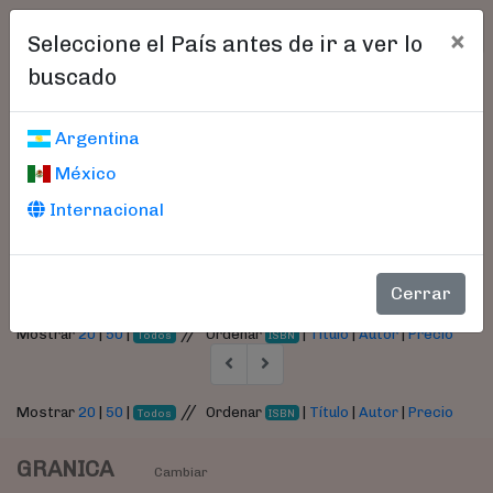
×
Seleccione el País antes de ir a ver lo
buscado
Libros encontrados
Argentina
México
Parámetros
Internacional
- Autor:
Rocco, Leonardo
Cerrar
//
Mostrar
20
|
50
|
Ordenar
|
Título
|
Autor
|
Precio
Todos
ISBN
//
Mostrar
20
|
50
|
Ordenar
|
Título
|
Autor
|
Precio
Todos
ISBN
GRANICA
Cambiar