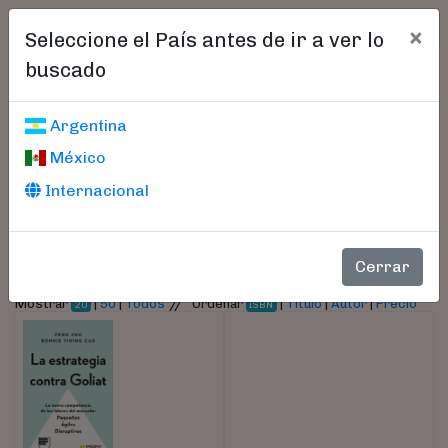
×
Seleccione el País antes de ir a ver lo
buscado
Libros encontrados
Argentina
México
Parámetros
Internacional
- Autor:
Yining Cao, Bonnie
Cerrar
//
Mostrar
|
50
|
Todos
Ordenar
|
Título
|
Autor
|
Precio
20
ISBN