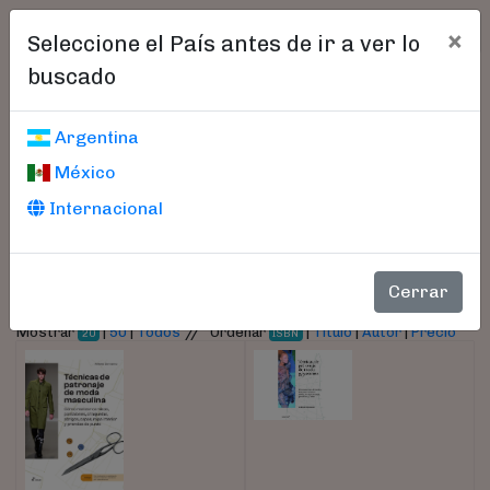
×
Seleccione el País antes de ir a ver lo
buscado
Libros encontrados
Argentina
México
Parámetros
Internacional
- Autor:
Donnanno, Antonio
Cerrar
//
Mostrar
|
50
|
Todos
Ordenar
|
Título
|
Autor
|
Precio
20
ISBN